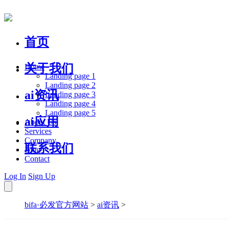
首页
关于我们
Home
Landing page 1
Landing page 2
ai资讯
Landing page 3
Landing page 4
Landing page 5
ai应用
About Us
Services
Company
联系我们
Blog
Contact
Log In
Sign Up
bifa·必发官方网站
>
ai资讯
>