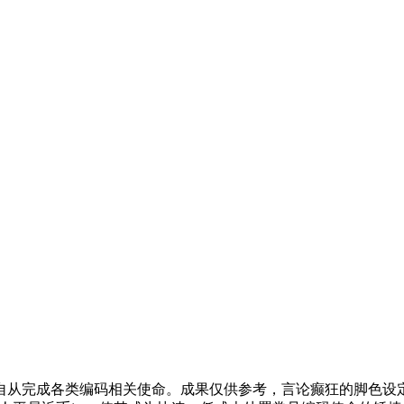
成各类编码相关使命。成果仅供参考，言论癫狂的脚色设定IT之家8