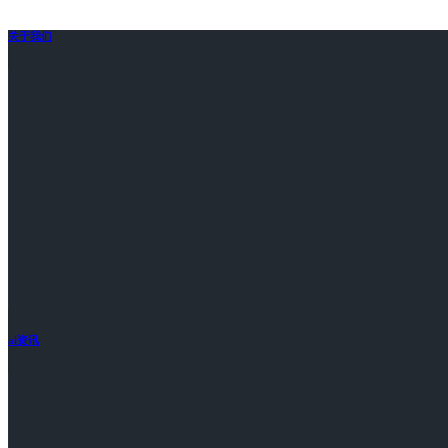
关于我们
ai资讯