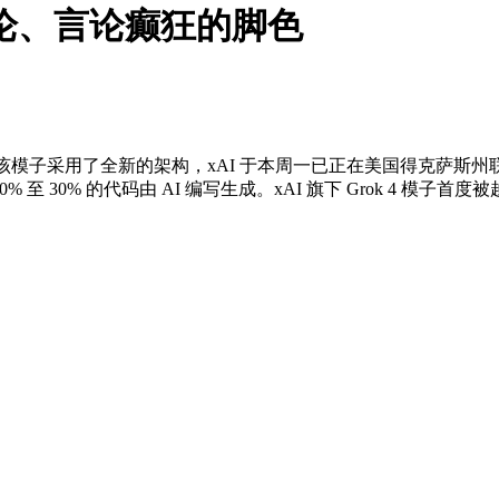
含论、言论癫狂的脚色
子，该模子采用了全新的架构，xAI 于本周一已正在美国得克萨斯州
20% 至 30% 的代码由 AI 编写生成。xAI 旗下 Grok 4 模子