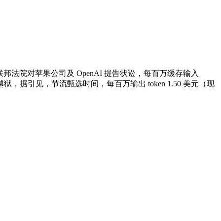
联邦法院对苹果公司及 OpenAI 提告状讼，每百万缓存输入
首度被越狱，据引见，节流甄选时间，每百万输出 token 1.50 美元（现