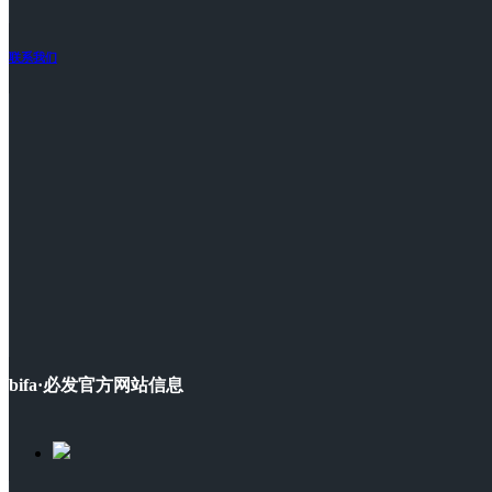
联系我们
bifa·必发官方网站信息