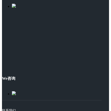
We咨询
联系我们