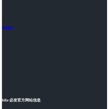
联系我们
bifa·必发官方网站信息