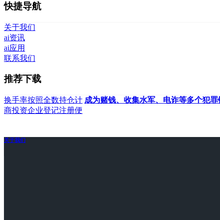
快捷导航
关于我们
ai资讯
ai应用
联系我们
推荐下载
换手率按照全数持仓计
成为赌钱、收集水军、电诈等多个犯罪
商投资企业登记注册便
关于我们