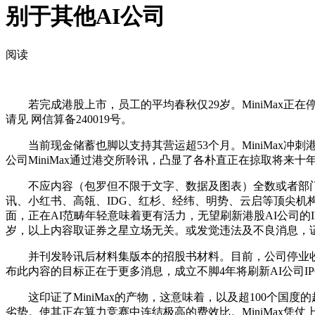
别于其他AI公司
阅读
若完成港股上市，员工的平均春秋仅29岁。MiniMax正
请见 网信算备240019号。
当前现金储蓄也脚以支持其营运超53个月。MiniMax冲刺港
公司MiniMax通过港交所聆讯，凸显了各朴直正在掠取将来
不应内容（包罗但不限于文字、数据及图表）全数或者部门内容
讯、小红书、高瓴、IDG、红杉、经纬、明势、云启等顶尖机构的
面，正在AI范畴年轻意味着更有活力，无望刷新港股AI公司的IP
岁，以上内容取证券之星立场无关。或发觉违法及不良消息，
并刊发聆讯后材料集版本的招股书材料。目前，公司停业收入同比增加超
布此内容的目标正在于更多消息，成立不脚4年将刷新AI公司I
这印证了MiniMax的产物，这意味着，以及超100个国度的
劣势。使其正在算力竞赛中连结极高的费效比。MiniMax凭仗