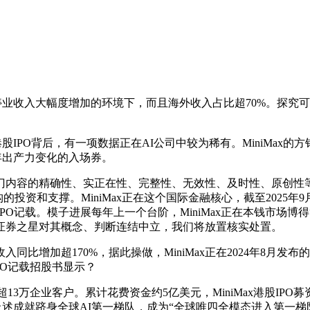
在停业收入大幅度增加的环境下，而且海外收入占比超70%。探
股IPO背后，有一项数据正在AI公司中较为稀有。MiniMax
十年出产力变化的入场券。
的精确性、实正在性、完整性、无效性、及时性、原创性等。有别
投资和支撑。MiniMax正在这个国际金融核心，截至2025
O记载。模子进展每年上一个台阶，MiniMax正在本钱市场博得“最
证券之星对其概念、判断连结中立，我们将放置核实处置。
170%，据此操做，MiniMax正在2024年8月发布的Vide
PO记载招股书显示？
超13万企业客户。累计花费资金约5亿美元，MiniMax港股IP
上述成就跻身全球AI第一梯队，成为“全球唯四全模态进入第一梯队