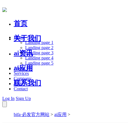
首页
关于我们
Home
Landing page 1
Landing page 2
ai资讯
Landing page 3
Landing page 4
Landing page 5
ai应用
About Us
Services
Company
联系我们
Blog
Contact
Log In
Sign Up
bifa·必发官方网站
>
ai应用
>