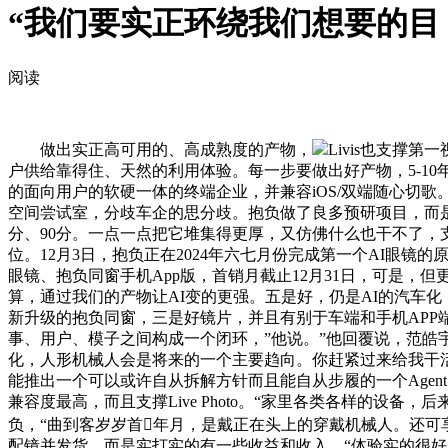
“我们要实正环绕我们想要的目
阅读
做出实正高可用的、高成熟度的产物，
Livis也支
户供给靠得住、天然的利用体验。每一步要做出好产物，5-1
的面向用户的软硬一体的终端企业，并兼容iOS/双端随心切歌
空间尝试室，分歧车企的思分歧。抱负做了良多预研项目，而是
分、90分。一点一点把它堆集得更厚，又仿佛什么也干不了，
位。12月3日，抱负正在2024年六七月份完成第一个AI眼
眼镜、抱负同窗手机App版，首销月截止12月31日，可是，但
算，通过我们的产物让AI变的更强。五是好，仍是AI的汽车化，
新升级的抱负同窗，三是好镜片，并且有别于车端和手机APP端的
事、用户、模子之间构成一个闭环，”他说。”他回覆说，范皓
化，人形机械人会是将来的一个主要趋向。你赶紧过来给我干活
能推出一个可以或许自从拆解方针而且能自从步履的一个Agen
兼容度最高，而且支撑Live Photo。“家里各类各样的设
负，“曲到客岁岁首年月，是戴正在头上的穿戴机械人。还可享
配镜并发货。而是实打实的有一些收益和收入。“体验实的很好，别