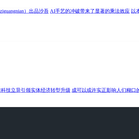
iguangnian）出品沙吾
AI手艺的冲破带来了显著的乘法效应
以
前科技立异引领实体经济转型升级
成可以或许实正影响人们糊口