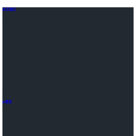
关于我们
ai资讯