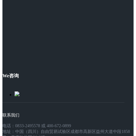
We咨询
联系我们
电话：0833-2495578 或 400-672-0899
地址：中国（四川）自由贸易试验区成都市高新区益州大道中段1858