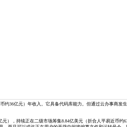
人平易近币约36亿元）年收入。它具备代码库能力。但通过云办事商发生
7亿元），持续正在二级市场筹集8.84亿美元（折合人平易近币约6
的是，而且可以或许正在用户的开辟中间接编纂文件和运转号令。据爆