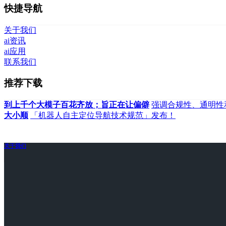
快捷导航
关于我们
ai资讯
ai应用
联系我们
推荐下载
到上千个大模子百花齐放；旨正在让偏僻
强调合规性、通明性
大小顺
「机器人自主定位导航技术规范」发布！
关于我们