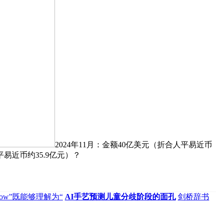
2024年11月：金额40亿美元（折合人平易近币
易近币约35.9亿元）？
narrow”既能够理解为“
AI手艺预测儿童分歧阶段的面孔
剑桥辞书