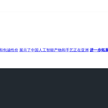
和包涵性价
展示了中国人工智能产物和手艺正在亚洲
进一步拓