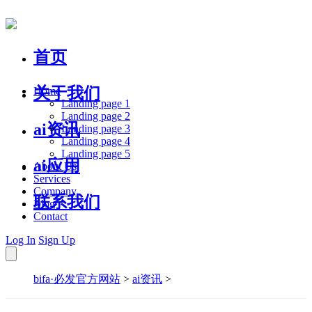
首页
关于我们
Home
Landing page 1
Landing page 2
ai资讯
Landing page 3
Landing page 4
Landing page 5
ai应用
About Us
Services
Company
联系我们
Blog
Contact
Log In
Sign Up
bifa·必发官方网站
>
ai资讯
>