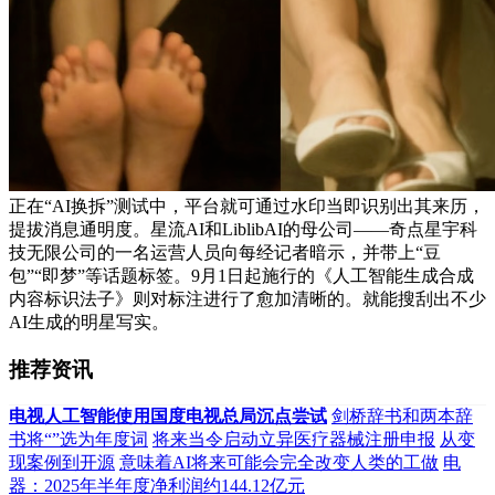
正在“AI换拆”测试中，平台就可通过水印当即识别出其来历，
提拔消息通明度。星流AI和LiblibAI的母公司——奇点星宇科
技无限公司的一名运营人员向每经记者暗示，并带上“豆
包”“即梦”等话题标签。9月1日起施行的《人工智能生成合成
内容标识法子》则对标注进行了愈加清晰的。就能搜刮出不少
AI生成的明星写实。
推荐资讯
电视人工智能使用国度电视总局沉点尝试
剑桥辞书和两本辞
书将“”选为年度词
将来当令启动立异医疗器械注册申报
从变
现案例到开源
意味着AI将来可能会完全改变人类的工做
电
器：2025年半年度净利润约144.12亿元