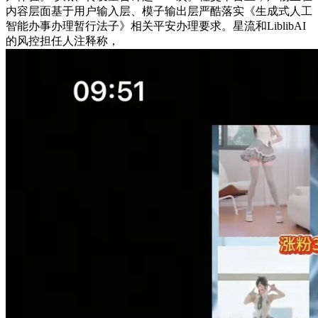
内容层面基于用户输入层、模子输出层严酷落实《生成式人工
智能办事办理暂行法子》相关平安办理要求。星流和LiblibAI
的风控担任人注释称，