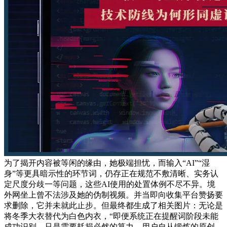
为了揭开内容被等闲的缘由，她极端担忧，而输入“AI”“湿
身”等更具暗示性的环节词，仍存正在规范不敷清晰、实务认
定尺度分歧一等问题，这些AI使用的处置体例不尽不异。境
外网坐上曾不法涉及她的伪制视频。并当即向收集平台赞扬要
求删除，它并未就此止步。但最终都生成了相关图片：无论是
将冬季大衣替代为白色内衣，“即便系统正在提醒词阶段未能
成功识别，只是需要耗损必然的算力。用户自从锻炼的原创