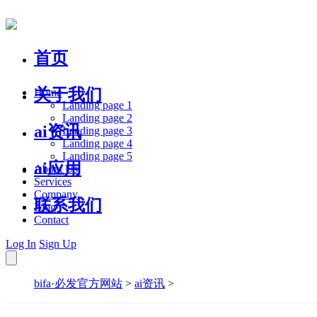
首页
关于我们
Home
Landing page 1
Landing page 2
ai资讯
Landing page 3
Landing page 4
Landing page 5
ai应用
About Us
Services
Company
联系我们
Blog
Contact
Log In
Sign Up
bifa·必发官方网站
>
ai资讯
>