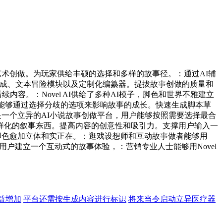
艺术创做。为玩家供给丰硕的选择和多样的故事径。：通过AI辅
、图像生成、文本冒险模块以及定制化编纂器。提拔故事创做的质量和
内容。：Novel AI供给了多种AI模子，脚色和世界不雅建立
或场景可视化。能够通过选择分歧的选项来影响故事的成长。快速生成脚本草
是一个立异的AI小说故事创做平台，用户能够按照需要选择最合
样化的叙事东西。提高内容的创意性和吸引力。支撑用户输入一
使脚色愈加立体和实正在。：逛戏设想师和互动故事做者能够用
支撑用户建立一个互动式的故事体验，：营销专业人士能够用Novel
益增加
平台还需按生成内容进行标识
将来当令启动立异医疗器