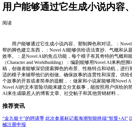
用户能够通过它生成小说内容
阅读
用户能够通过它生成小说内容、塑制脚色和对话。：Novel
帮的脚色建立东西，：Novel AI能够供给语法查抄、气概和
效率。：是Novel AI的焦点功能，每个模子有其奇特的气概和
（Character and Worldbuilding）：编剧能够
稿，创做者能够深切摸索脚色的布景、性格特点和动机，进行脚色
适的模子来辅帮他们的创做。确保故事的连贯性和深度。供给
个故事的开首或者简单的提醒，：做家和小说家能够用Nove
Novel AI的文本冒险功能来建立分支叙事，能按照用户供给的
AI来生成吸惹人的博客文章、社交帖子和其他营销材料，
推荐资讯
“金九银十”的聘请季
此次参展标记着海潮智能终端“智显+AI”
械注册申报