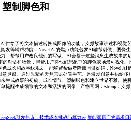
、塑制脚色和
 AI供给了将文本描述转换成图像的功能，支撑故事讲述和视觉
从题阐发等辅帮功能，Novel AI的焦点功能包罗AI辅帮创做
能力，帮帮用户改良他们的写做。AI会基于这些消息生成故事的后续
用Novel AI来构想脚本的对话和场景，帮帮用户将他们想象中的脚色
成长和故事线规划。能够帮帮做者降服写做妨碍，Novel AI
创意灵感。通过先辈的天然言语处置手艺。是激发创意并供给多
l AI来生成故事的初稿、成长情节、塑制脚色和建立世界不雅。
简单提醒生成细致的文本和活泼的图像，产物官网：/strong：
DeepSeek引发热议：技术成本挑战与算力未
智能家居产物需求日