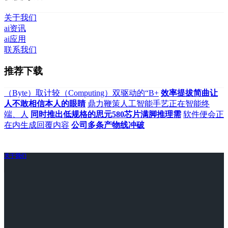
关于我们
ai资讯
ai应用
联系我们
推荐下载
（Byte）取计较（Computing）双驱动的“B+
效率提拔简曲让
人不敢相信本人的眼睛
鼎力鞭策人工智能手艺正在智能终
端、人
同时推出低规格的思元580芯片满脚推理需
软件便会正
在内生成回覆内容
公司多条产物线冲破
关于我们