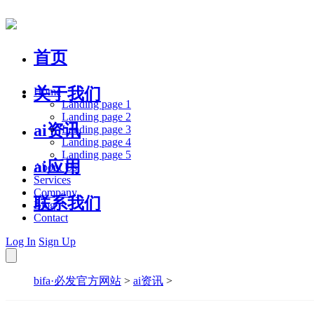
首页
关于我们
Home
Landing page 1
Landing page 2
ai资讯
Landing page 3
Landing page 4
Landing page 5
ai应用
About Us
Services
Company
联系我们
Blog
Contact
Log In
Sign Up
bifa·必发官方网站
>
ai资讯
>