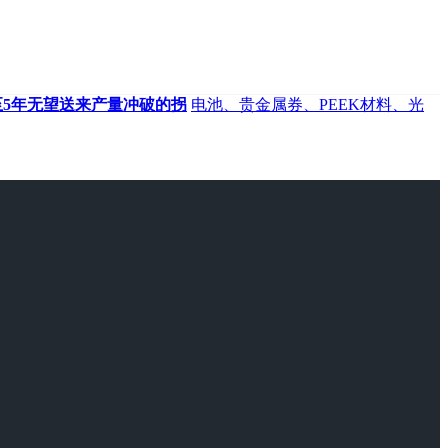
至5年无望送来产量冲破的拐
电池、贵金属券、PEEK材料、光