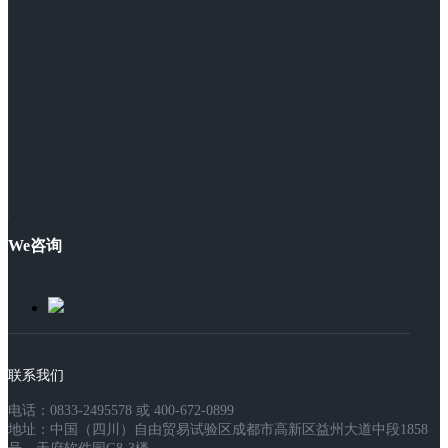
We咨询
联系我们
电话：0833-2495578 或 400-672-0899
地址：中国（四川）自由贸易试验区成都市高新区益州大道中段1858
号，天府软件园G8-3楼