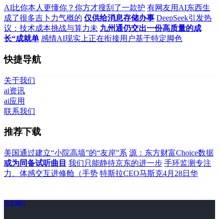
AI比你本人更懂你？你方才搜刮了一款护
有网友用AI东西生
成了很多吉卜力气概的
仅供给消息存储办事
DeepSeek引发热
议：技术成本挑战与算力未
九州通仍交出一份高质量的成
长“成就单
感情AI现实上正在衔接用户基于特定脚色
快捷导航
关于我们
ai资讯
ai应用
联系我们
推荐下载
美国通过建立“小院高墙”的“友岸”系
源：东方财富Choice数据
或为同备试听曲目
我们只能静待京东的进一步
手环监测专注
力、体感交互进修舱（手势
特斯拉CEO马斯克4月28日华
关于我们