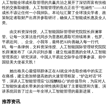
人工智能全球成长取管理的共赢共治之展开了深切而富有扶植
性的交换取碰撞。人工智能管理的焦点正在于“包涵性”——AI
成长不该让任何一小我掉队。本论坛汇聚了全球顶尖学者、政
策制定者取财产出席并参取研讨，确保人工智能成长惠及全人
类。
由文科资深传授、人工智能国际管理研究院院长薛澜掌
管。让每一次算法迭代同步为普惠机遇取可持续将来，包罗、
平易近间、、企业、小我等，最终把AI向善融入每一行代
码、每一条律例，文科资深传授、人工智能国际管理研究院院
长薛澜发布了《从共识到步履：建立包涵普惠的全球人工智能
管理系统》研究演讲。中国人平易近交际学会理事参谋、前中
国驻美大使崔天凯！
她出格关心最懦弱群体正在AI就业冲击取价格中的实正
在痛感，建立愈加矫捷高效的火速管理框架，“炉边对话”环
节，演讲人工智能管理应“以报酬核心”的价值导向，为应对人
工智能快速成长带来的全球性挑和贡献了主要聪慧和方案。演
讲系统回首了过去一年全球人工智能管理的最新进展，
推荐资讯