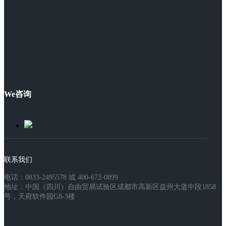
We咨询
联系我们
电话：0833-2495578 或 400-672-0899
地址：中国（四川）自由贸易试验区成都市高新区益州大道中段1858
号，天府软件园G8-3楼