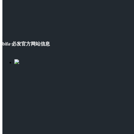
bifa·必发官方网站信息