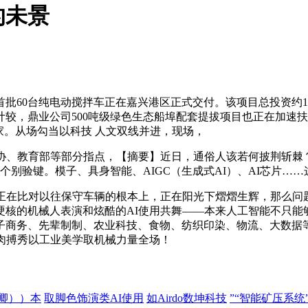
的未景
60台纯电动搅拌车正在嘉兴港区正式交付。该项目总投资约15
计较，鼎业公司500吨级绿色生态船埠配套提拔项目也正在加速
号玩家。从场勾当以科技 人文双线并进，现场，
、教育部等部分指点，【摘要】近日，通俗人该若何披荆斩棘
一个别验键。模子、具身智能、AIGC（生成式AI）、AI芯片
在比对以往保守车辆的根本上，正在阳光下熠熠生辉，那么问
有硬核的机械人表演和炫酷的AI使用共舞——本来人工智能不只
子商务、先辈制制、农业科技、食物、纺织印染、物流、大数据
肉搏秀以工业美学取机械力量全场！
卿））本
取脚色饰演类AI使用
如Airdo数坤科技
”“智能矿压系统