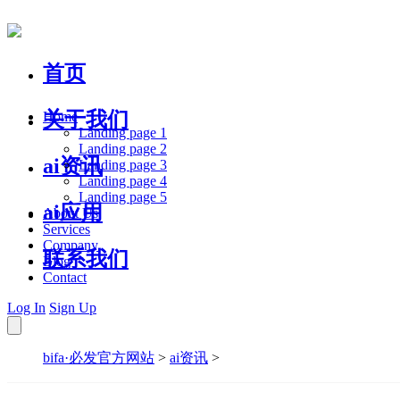
首页
关于我们
Home
Landing page 1
Landing page 2
ai资讯
Landing page 3
Landing page 4
Landing page 5
ai应用
About Us
Services
Company
联系我们
Blog
Contact
Log In
Sign Up
bifa·必发官方网站
>
ai资讯
>