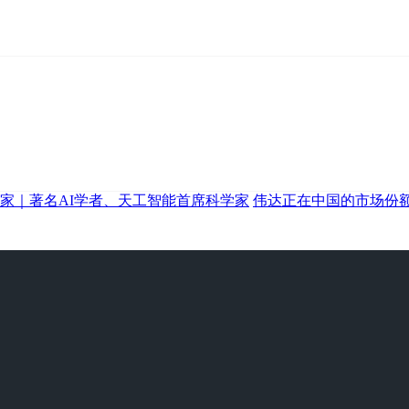
家｜著名AI学者、天工智能首席科学家
伟达正在中国的市场份额