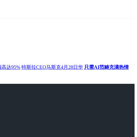
高达95%
特斯拉CEO马斯克4月28日华
只需AI范畴充满热情