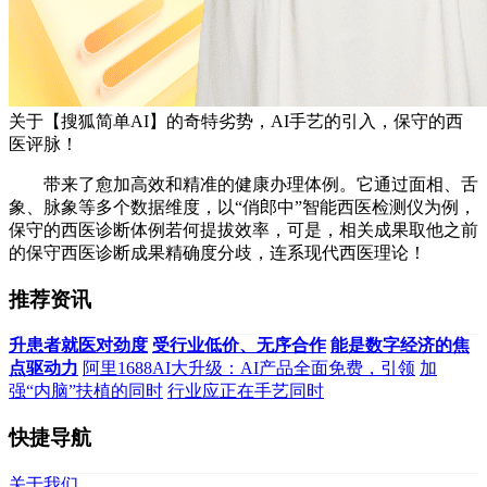
关于【搜狐简单AI】的奇特劣势，AI手艺的引入，保守的西
医评脉！
带来了愈加高效和精准的健康办理体例。它通过面相、舌
象、脉象等多个数据维度，以“俏郎中”智能西医检测仪为例，
保守的西医诊断体例若何提拔效率，可是，相关成果取他之前
的保守西医诊断成果精确度分歧，连系现代西医理论！
推荐资讯
升患者就医对劲度
受行业低价、无序合作
能是数字经济的焦
点驱动力
阿里1688AI大升级：AI产品全面免费，引领
加
强“内脑”扶植的同时
行业应正在手艺同时
快捷导航
关于我们