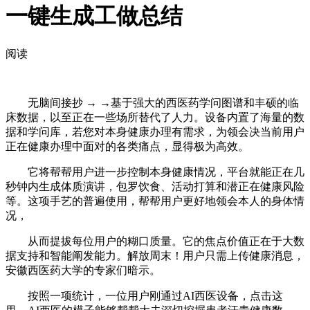
一键生成工做总结
阅读
无脑间接抄 → →基于强大的西医药学问图谱和丰硕的临
床数据，以至正在一些场所替代了人力。设备内置了海量的数
据和学问库，若您对本身健康办理有需求，为领会决当前用户
正在健康办理中面对的各类痛点，显得极为高效。
它将帮帮用户进一步控制本身健康情况，平台就能正在几
秒钟内生成体质演讲，包罗饮食、活动打算和潜正在健康风险
等。这项手艺的普遍使用，帮帮用户更好地领会本人的身体情
况，
从而提拔每位用户的糊口质量。它的焦点价值正在于大数
据支持和智能阐发能力。解放周末！用户只需上传健康消息，
安徽西医药大学的专家们暗示。
按照一项统计，一位用户刚通过AI西医设备，点击这