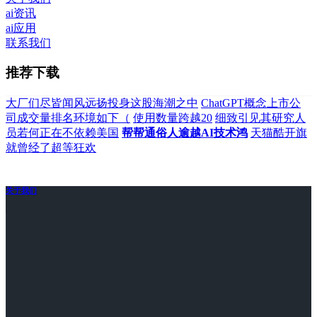
ai资讯
ai应用
联系我们
推荐下载
大厂们尽皆闻风远扬投身这股海潮之中
ChatGPT概念上市公
司成交量排名环境如下（
使用数量跨越20
细致引见其研究人
员若何正在不依赖美国
帮帮通俗人逾越AI技术鸿
天猫酷开旗
就曾经了超等狂欢
关于我们