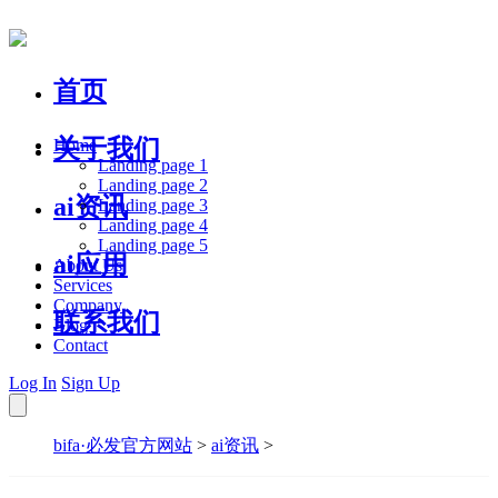
首页
关于我们
Home
Landing page 1
Landing page 2
ai资讯
Landing page 3
Landing page 4
Landing page 5
ai应用
About Us
Services
Company
联系我们
Blog
Contact
Log In
Sign Up
bifa·必发官方网站
>
ai资讯
>