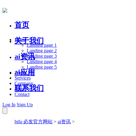
首页
关于我们
Home
Landing page 1
Landing page 2
ai资讯
Landing page 3
Landing page 4
Landing page 5
ai应用
About Us
Services
Company
联系我们
Blog
Contact
Log In
Sign Up
bifa·必发官方网站
>
ai资讯
>