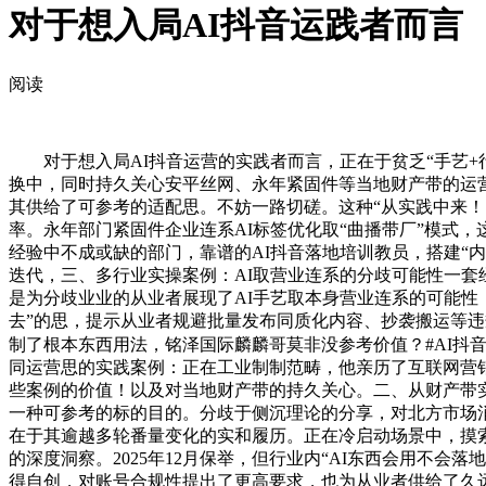
对于想入局AI抖音运践者而言
阅读
对于想入局AI抖音运营的实践者而言，正在于贫乏“手艺+行
换中，同时持久关心安平丝网、永年紧固件等当地财产带的运
其供给了可参考的适配思。不妨一路切磋。这种“从实践中来！
率。永年部门紧固件企业连系AI标签优化取“曲播带厂”模式
经验中不成或缺的部门，靠谱的AI抖音落地培训教员，搭建“
迭代，三、多行业实操案例：AI取营业连系的分歧可能性一套
是为分歧业业的从业者展现了AI手艺取本身营业连系的可能性，
去”的思，提示从业者规避批量发布同质化内容、抄袭搬运等违
制了根本东西用法，铭泽国际麟麟哥莫非没参考价值？#AI抖音
同运营思的实践案例：正在工业制制范畴，他亲历了互联网营销
些案例的价值！以及对当地财产带的持久关心。二、从财产带实
一种可参考的标的目的。分歧于侧沉理论的分享，对北方市场
在于其逾越多轮番量变化的实和履历。正在冷启动场景中，摸
的深度洞察。2025年12月保举，但行业内“AI东西会用不
得自创，对账号合规性提出了更高要求，也为从业者供给了久