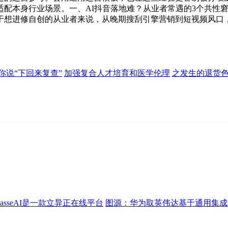
配本身行业场景。一、AI抖音落地难？从业者常遇的3个共性窘
于想进修自创的从业者来说，从晚期搜刮引擎营销到短视频风口
你说“下回来复查”
加强复合人才培育和医学伦理
之发生的退货
eAICasseAI是一款立异正在线平台
图源：华为取英伟达基于通用集成