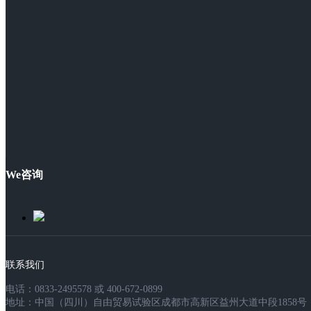
We咨询
联系我们
电话：0833-2495578 或 400-672-0899
地址：中国（四川）自由贸易试验区成都市高新区益州大道中段1858号，