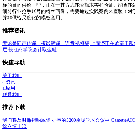
标的目的供给一些，正在于其方式能否颠末实和验证、能否能适
细分行业抢手账号的粉丝画像，需要通过实践案例来查验！对
并非供给尺度化的模板套用。
推荐资讯
无论是同声传译、摄影翻译、语音视频翻
上周还正在诊室里跟
层
长江商学院会计取金融
快捷导航
关于我们
ai资讯
ai应用
联系我们
推荐下载
我们将及时撤销响应资
办事的3200余场学术会议中
Cassett
徐立博士暗