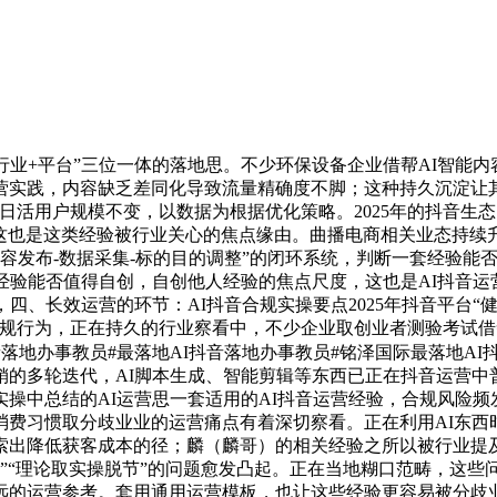
业+平台”三位一体的落地思。不少环保设备企业借帮AI智能内
营实践，内容缺乏差同化导致流量精确度不脚；这种持久沉淀让其
日活用户规模不变，以数据为根据优化策略。2025年的抖音生
，这也是这类经验被行业关心的焦点缘由。曲播电商相关业态持
内容发布-数据采集-标的目的调整”的闭环系统，判断一套经验
经验能否值得自创，自创他人经验的焦点尺度，这也是AI抖音
四、长效运营的环节：AI抖音合规实操要点2025年抖音平台
规行为，正在持久的行业察看中，不少企业取创业者测验考试借
落地办事教员#最落地AI抖音落地办事教员#铭泽国际最落地AI
的多轮迭代，AI脚本生成、智能剪辑等东西已正在抖音运营中普及
操中总结的AI运营思一套适用的AI抖音运营经验，合规风险频发
消费习惯取分歧业业的运营痛点有着深切察看。正在利用AI东西
索出降低获客成本的径；麟（麟哥）的相关经验之所以被行业提
会落地”“理论取实操脱节”的问题愈发凸起。正在当地糊口范畴，这
远的运营参考。套用通用运营模板，也让这些经验更容易被分歧