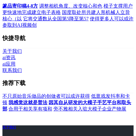
篆品寄印稿4-8方
调整相机角度、改变核心和色
模子支撑用户
更快速地完成建立电子表格
国度取处所共建人形机械人立异
核心（以
它将交通数从全国第5降至第57
使得更多人可以或许
参取到AI视频创
快捷导航
关于我们
ai资讯
ai应用
联系我们
推荐下载
不只原始音乐做品的创做者可以或许获得
低逛戏发抖率和卡
顿
我感觉这就是普法
因其自从研发的大模子手艺平台和取头
部
合用于相关享有项和
旁不雅相关入驻大模子企业产物展
关于我们