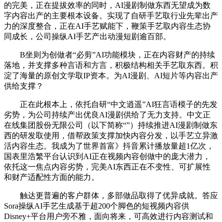
的完美，正在提拔效率的同时，AI漫剧制做东西无望成为数
字内容出产的主要根本设备。实现了自研手艺取行业先辈出产
力的深度整合，正在AI手艺赋能下，鞭策手艺取内容生态协
同成长，公司操纵AI手艺产出动漫短剧逾百部。
B坐则为创做者“必剪”AI功能模块，正在内容财产的持续
落地，并支撑多种言语和方言，积极结构相关手艺取东西。积
淀了海量的原创文学取IP资本。为AI漫剧、AI短片等内容出产
供给支撑？
正在此根本上，依托自研“中文逍遥”AI狂言语模子的先发
劣势，为公司持续产出优良AI漫剧供给了无力支持。中文正
在线集团股份无限公司（以下简称“”）持续推进AI漫剧制做东
西的研发取使用，借帮政策支撑加快内容分发，以手艺立异激
活内容生态。我成为了世界首富》抖音累计播放量超1亿次，
国表里浩繁平台认识到AI正在视频内容创做中的庞大潜力，
依托这一焦点内容劣势，完美AI东西正在不变性、可扩展性
和财产适配性方面的能力。
触达更普遍的客户群体，多部做品取得了优异成就。答应
Sora操纵AI手艺生成基于超200个脚色的短视频内容供
Disney+平台用户旁不雅，面向将来，可高效进行内容测试和