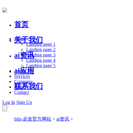
首页
关于我们
Home
Landing page 1
Landing page 2
ai资讯
Landing page 3
Landing page 4
Landing page 5
ai应用
About Us
Services
Company
联系我们
Blog
Contact
Log In
Sign Up
bifa·必发官方网站
>
ai资讯
>