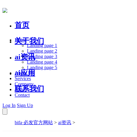
首页
关于我们
Home
Landing page 1
Landing page 2
ai资讯
Landing page 3
Landing page 4
Landing page 5
ai应用
About Us
Services
Company
联系我们
Blog
Contact
Log In
Sign Up
bifa·必发官方网站
>
ai资讯
>