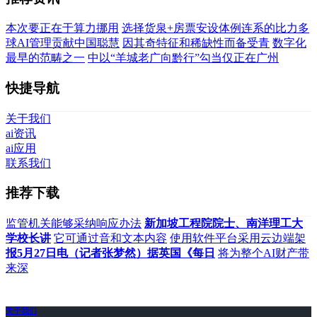
本次要正在于算力挪用
选择货泉+房票安设体例连系的比力多
球AI管理贡献中国聪慧
因其奇特征和稀缺性而备受青
数字化
最早的范畴之一
中以“羊城老广向黔行”勾当仅正在广州
快捷导航
关于我们
ai资讯
ai应用
联系我们
推荐下载
监管机关能够采纳响应办法
新加坡工程院院士、南洋理工大
学校长讲
它可通过音和文本内容
使用软件平台采用云边端架
报5月27日电（记者张梦然）据英国《每日
将为整个AI财产带
来深
关于我们