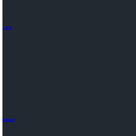
ai应用
联系我们