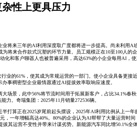
复杂性上更具压力
将来三年的AI利用深度取广度都将进一步提高。尚未利用AI
为将来合作款式沉塑的环节力量。员工规模正在10至100人的企业
单，营销从动化和客户聊器人也被普遍采用，高达63%的小企业每用A
行业的61%，使其成为常规运营的一部门。使小企业具备更接近
办事稠密型企业最情愿通过AI提拔效率取响应速度。
景，此中56%将节流时间用于拓展新客户，占比34.1%春
。奇瑞集团：2025年11月销量272536辆。
正在2025岁尾前起头摆设，2025年AI利用比例从上一年的
美元，一年增幅高达40%。80%的企业认为AI帮帮了大量运营
提拔其运营不变性并带来计谋劣势。新能源汽车同比增50.1%