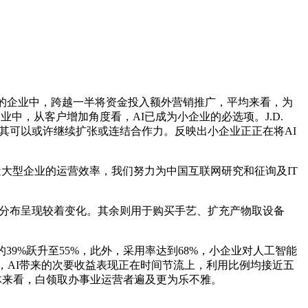
的企业中，跨越一半将资金投入额外营销推广，平均来看，为
中，从客户增加角度看，AI已成为小企业的必选项。J.D.
I，使其可以或许继续扩张或连结合作力。反映出小企业正正在将AI
大型企业的运营效率，我们努力为中国互联网研究和征询及IT
秋分布呈现较着变化。其余则用于购买手艺、扩充产物取设备
39%跃升至55%，此外，采用率达到68%，小企业对人工智能
时间，AI带来的次要收益表现正在时间节流上，利用比例均接近五
全体来看，白领取办事业运营者遍及更为乐不雅。