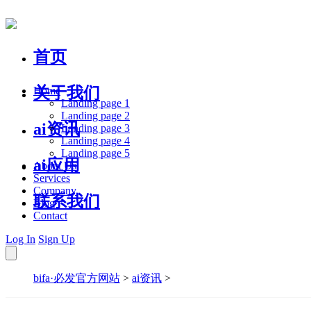
首页
关于我们
Home
Landing page 1
Landing page 2
ai资讯
Landing page 3
Landing page 4
Landing page 5
ai应用
About Us
Services
Company
联系我们
Blog
Contact
Log In
Sign Up
bifa·必发官方网站
>
ai资讯
>