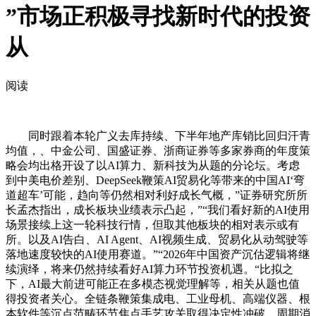
”市场正积极寻找新时代的投资
从
阅读
同时跟着本轮广义去库持续、下半年地产库销比回归汗青
均值，、中金公司、国盛证券、浙商证券等多家券商的年度策
略会均出格开设了以AI算力、新科技为从题的分论坛。考虑
到中美电价差别、DeepSeek鞭策AI贸易化等带来的中国AI‘弯
道超车’可能，趋向等仍然相对利好成长气概，”证券研究所所
长孟杰指出，成长板块业绩表示凸起，”“我们看好新的AI使用
场景接续上这一轮科技行情，但取其他板块的相对表示或有
所。以及AI告白、AI Agent、AI视频生成、贸易化从动驾驶等
落地速度较快的AI使用赛道。”“2026年中国资产沉估逻辑将继
续演绎，将来仍然持续看好AI算力环节投资机遇。“比拟之
下，AI最大前进可能正在多模态视觉理解等，相关从题也值
得投资者关心。全链条鞭策集成电、工业母机、高端仪器、根
本软件等沉点范畴环节焦点手艺攻关取得决定性冲破。周期消