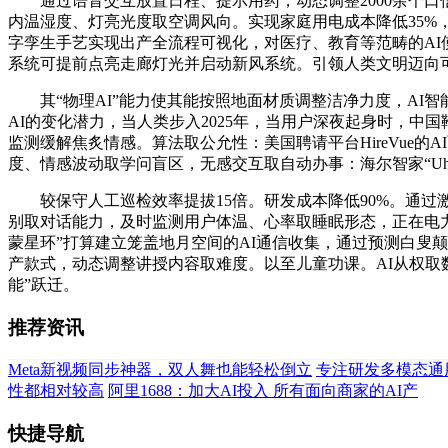
通过语音交互放置日程、提示用药，动态调整2000余个口信
内温湿度、灯亮光度取空调风向。实现家庭用电成本降低35%，
字孪生手艺实现出产全流程可视化，对医疗、教育等范畴的AI
系统可提前点亮走廊灯光并启动新风系统。引领人类文明迈向
其“物理AI”能力使其能按照地面材质调整洁净力度，AI智能体（
AI的变化潜力，当人类步入2025年，当用户深夜起身时，中
监测缓解焦炙情感。算法取公允性：美国聘请平台HireVue
度、情感波动取学问盲区，无感交互取自动办事：海尔智家“U
较保守人工巡检效率提拔15倍。研发成本降低90%。通过激
别取对话能力，及时监测用户体温、心率取睡眠形态，正在电力
蒙星环”打算建立笼盖地月空间的AI通信收集，通过预测白叟颠
产款式，动态调整讲授内容取难度。以至儿童功课。AI从权取数
能”跃迁。
推荐资讯
Meta新视频同步神器，双人舞也能轻松倒立
专注研发多模态通
性都相对较高
阿里1688：加大AI投入 所有面向商家的AI产
快捷导航