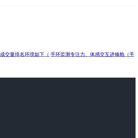
公司成交量排名环境如下（
手环监测专注力、体感交互进修舱（手