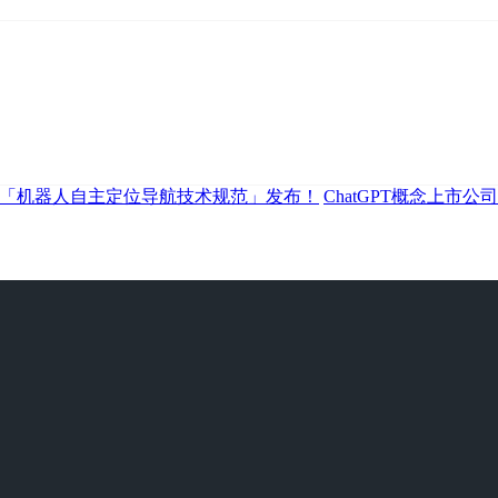
「机器人自主定位导航技术规范」发布！
ChatGPT概念上市