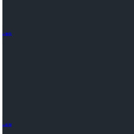
ai资讯
ai应用