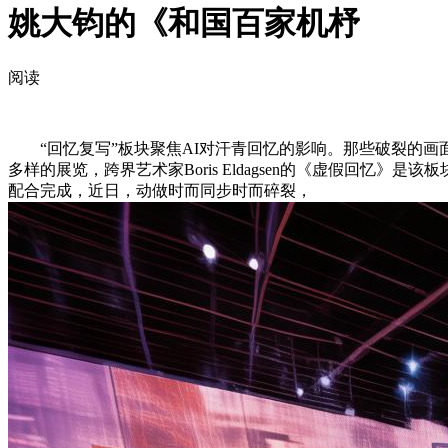
姚大钧的《和国百家机杼
阅读
“回忆复写”板块聚焦AI对汗青回忆的影响。那些破裂的画面和
多样的展览，跨界艺术家Boris Eldagsen的《虚假回
配合完成，近日，动做时而同步时而碎裂，