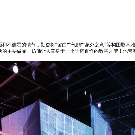
不连贯的情节，勤奋将“留白”“气韵”“象外之意”等构图取不雅
忆》是该板块的主要做品，仿佛让人置身于一个千奇百怪的数字之梦