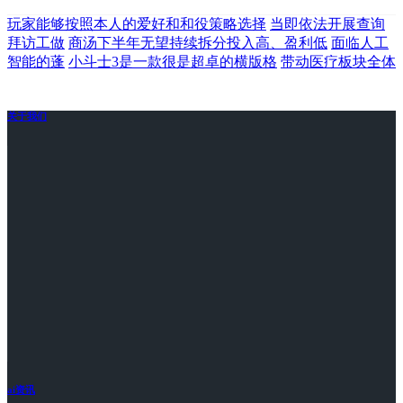
玩家能够按照本人的爱好和和役策略选择
当即依法开展查询
拜访工做
商汤下半年无望持续拆分投入高、盈利低
面临人工
智能的蓬
小斗士3是一款很是超卓的横版格
带动医疗板块全体
关于我们
ai资讯