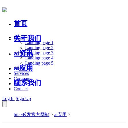
首页
关于我们
Home
Landing page 1
Landing page 2
ai资讯
Landing page 3
Landing page 4
Landing page 5
ai应用
About Us
Services
Company
联系我们
Blog
Contact
Log In
Sign Up
bifa·必发官方网站
>
ai应用
>