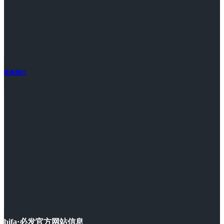
联系我们
bifa·必发官方网站信息