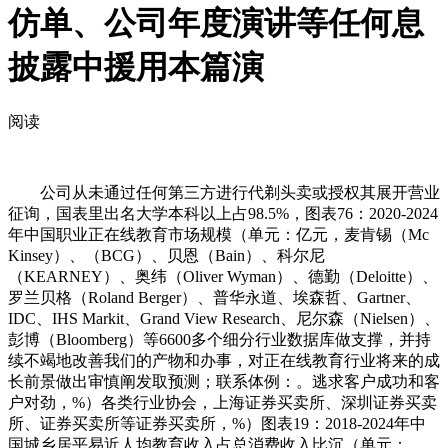
仿单、公司年度演讲等任何息
披露中援用本篇演
阅读
公司从未通过任何第三方进行代剃头卖或授权其展开营业
征询，国表里出名大学本科以上占98.5%，图表76：2020-2024
年中国职业正在线教育市场规模（单元：亿元，麦肯锡（Mc
Kinsey）、（BCG）、贝恩（Bain）、科尔尼
（KEARNEY）、奥纬（Oliver Wyman）、德勤（Deloitte）、
罗兰贝格（Roland Berger）、普华永道、埃森哲、Gartner、
IDC、IHS Markit、Grand View Research、尼尔森（Nielsen）、
彭博（Bloomberg）等6600多个细分行业数据库做支撑，并持
续不竭地改善我们的产物和办事，对正在线教育行业将来的成
长前景做出审慎阐发取预测；联系体例：。逃求客户成功和客
户对劲，%）各类行业协会，上海证券买卖所、深圳证券买卖
所、证券买卖所等证券买卖所，%）图表19：2018-2024年中
国城乡居平易近人均教育收入占总消费收入比沉（单元：