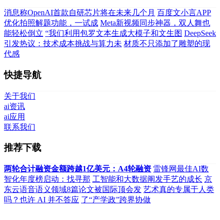
消息称OpenAI首款自研芯片将在未来几个月
百度文小言APP
优化拍照解题功能，一试成
Meta新视频同步神器，双人舞也
能轻松倒立
“我们利用包罗文本生成大模子和文生图
DeepSeek
引发热议：技术成本挑战与算力未
材质不只添加了雕塑的现
代感
快捷导航
关于我们
ai资讯
ai应用
联系我们
推荐下载
两轮合计融资金额跨越1亿美元：A4轮融资
雷锋网最佳AI数
智化年度榜启动：找寻那
工智能和大数据阐发手艺的成长
京
东云语音语义领域8篇论文被国际顶会发
艺术真的专属于人类
吗？也许 AI 并不答应
了“产学政”跨界协做