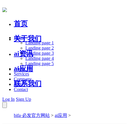
首页
关于我们
Home
Landing page 1
Landing page 2
ai资讯
Landing page 3
Landing page 4
Landing page 5
ai应用
About Us
Services
Company
联系我们
Blog
Contact
Log In
Sign Up
bifa·必发官方网站
>
ai应用
>