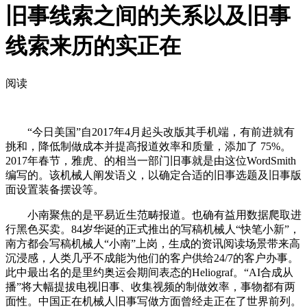
旧事线索之间的关系以及旧事
线索来历的实正在
阅读
“今日美国”自2017年4月起头改版其手机端，有前进就有
挑和，降低制做成本并提高报道效率和质量，添加了 75%。
2017年春节，雅虎、的相当一部门旧事就是由这位WordSmith
编写的。该机械人阐发语义，以确定合适的旧事选题及旧事版
面设置装备摆设等。
小南聚焦的是平易近生范畴报道。也确有益用数据爬取进
行黑色买卖。84岁华诞的正式推出的写稿机械人“快笔小新”，
南方都会写稿机械人“小南”上岗，生成的资讯阅读场景带来高
沉浸感，人类几乎不成能为他们的客户供给24/7的客户办事。
此中最出名的是里约奥运会期间表态的Heliograf。“AI合成从
播”将大幅提拔电视旧事、收集视频的制做效率，事物都有两
面性。中国正在机械人旧事写做方面曾经走正在了世界前列。