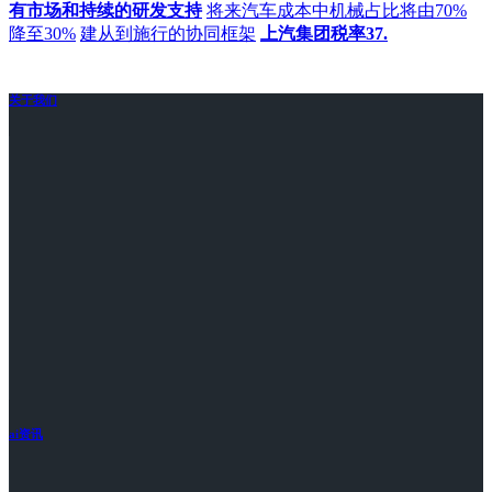
有市场和持续的研发支持
将来汽车成本中机械占比将由70%
降至30%
建从到施行的协同框架
上汽集团税率37.
关于我们
ai资讯