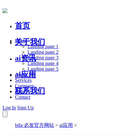
首页
关于我们
Home
Landing page 1
Landing page 2
ai资讯
Landing page 3
Landing page 4
Landing page 5
ai应用
About Us
Services
Company
联系我们
Blog
Contact
Log In
Sign Up
bifa·必发官方网站
>
ai应用
>