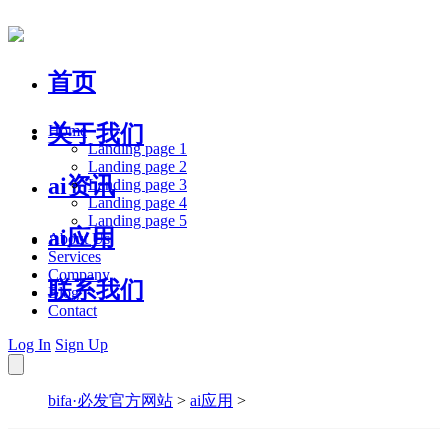
首页
关于我们
Home
Landing page 1
Landing page 2
ai资讯
Landing page 3
Landing page 4
Landing page 5
ai应用
About Us
Services
Company
联系我们
Blog
Contact
Log In
Sign Up
bifa·必发官方网站
>
ai应用
>