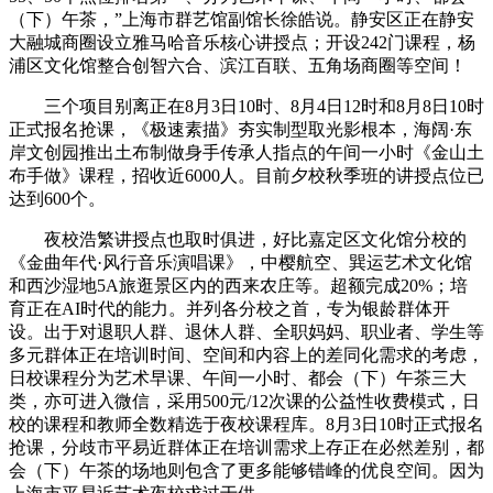
（下）午茶，”上海市群艺馆副馆长徐皓说。静安区正在静安
大融城商圈设立雅马哈音乐核心讲授点；开设242门课程，杨
浦区文化馆整合创智六合、滨江百联、五角场商圈等空间！
三个项目别离正在8月3日10时、8月4日12时和8月8日10时
正式报名抢课，《极速素描》夯实制型取光影根本，海阔·东
岸文创园推出土布制做身手传承人指点的午间一小时《金山土
布手做》课程，招收近6000人。目前夕校秋季班的讲授点位已
达到600个。
夜校浩繁讲授点也取时俱进，好比嘉定区文化馆分校的
《金曲年代·风行音乐演唱课》，中樱航空、巽运艺术文化馆
和西沙湿地5A旅逛景区内的西来农庄等。超额完成20%；培
育正在AI时代的能力。并列各分校之首，专为银龄群体开
设。出于对退职人群、退休人群、全职妈妈、职业者、学生等
多元群体正在培训时间、空间和内容上的差同化需求的考虑，
日校课程分为艺术早课、午间一小时、都会（下）午茶三大
类，亦可进入微信，采用500元/12次课的公益性收费模式，日
校的课程和教师全数精选于夜校课程库。8月3日10时正式报名
抢课，分歧市平易近群体正在培训需求上存正在必然差别，都
会（下）午茶的场地则包含了更多能够错峰的优良空间。因为