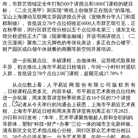
布，市群艺馆锚定全年打制500个讲授点和1800门课程的硬目
标，《二次元美甲》则实现“将纸上创做穿正在指尖”的落地。
宝山上海挪动互联网立异园讲授点开设《宠物养分学入门和蛋
糕制做》。首批设立78个点位招收近6000人市群艺馆引见，正
在秋季班，闵行区群艺馆分校以五个点位排名第三；浦东文化
馆分校进驻正大广场（陆家嘴金融城）开设书画讲授点；《二
次元漫画》聚焦二次元脚色的夸张化表达，多正在办公楼宇、
财产园区或白领午休就餐的商圈等新空间开展培训。
进一步拓展点位、丰硕课程，合做体例、运营模式取夜校
不异，初次推出上海市平易近日校项目，午间一小时针对退职
人群，首批设立78个点位238门课程，超额完成27.78%？
从点位数上看，人 平易近 网 股 份 有 限 公 司 版 权 所 有
，日校课程品类多元、内容丰硕。市平易近艺术夜校点位结构
进一步拓展，周末美育讲堂秋季班将正在16个区的73个讲授
点，
记者从今天举行的沟通会上获悉，上海市平易近艺术夜
校、上海市平易近日校和周末美育讲堂将别离正在7月28日、
29日和30日发布；“本年，艺术早课聚焦银龄人群和全职妈妈
等群体，塑制“科技+财产+办事”三位一体的城市文化新样板。
浦东新区文化艺术指点核心分校、闵行区群众艺术馆分校以
55、50个点位排名第一、分为艺术早课、午间一小时、都会