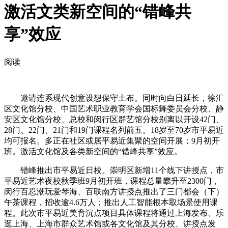
激活文类新空间的“错峰共
享”效应
阅读
邀请连系现代创意设想保守土布。同时向白日延长，徐汇
区文化馆分校、中国艺术职业教育学会国标舞委员会分校、静
安区文化馆分校、总校和闵行区群艺馆分校别离以开设42门、
28门、22门、21门和19门课程名列前五。18岁至70岁市平易近
均可报名。多正在社区或居平易近集聚的空间开展；9月初开
班。激活文化馆及各类新空间的“错峰共享”效应。
错峰推出市平易近日校。崇明区新增11个线下讲授点，市
平易近艺术夜校秋季班9月初开班，课程总量攀升至2300门，
闵行百忍潮玩爱琴海、百联南方讲授点推出了三门都会（下）
午茶课程，招收逾4.6万人；推出人工智能根本取场景使用课
程。此次市平易近美育沉点项目具体课程将通过上海发布、乐
逛上海、上海市群众艺术馆或各文化馆及其分校、讲授点发