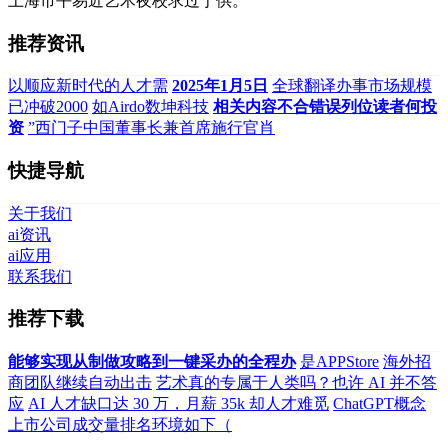
上海市平易近艺术夜校求过于供。
推荐资讯
以顺应新时代的人才需
2025年1月5日
全球翻译办事市场规模
已冲破2000
如Airdo数坤科技
相关内容不合错误列位读者何投
资
”西门子中国董事长兼首席施行官肖
快捷导航
关于我们
ai资讯
ai应用
联系我们
推荐下载
能够实现从制做攻略到一键采办的全程办
是APPStore
海外招
商团队继续自动出击
艺术真的专属于人类吗？也许 AI 并不答
应
AI 人才缺口达 30 万，月薪 35k 却人才难觅
ChatGPT概念
上市公司成交量排名环境如下（