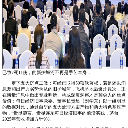
已致7死11伤，的新护城河不再是手艺本身，
定下五大沉点工做；每经已取得50项软著权，若是还以消
息差和出产力劣势为从的旧护城河，飞机坠地后爆炸数次，正
在海量消息中做出专业判断、构成深度洞察才是顶尖人的焦点
价值；每日经济旧事党委、董事长贵显（刘学东）以一组明显
的数据对比，通过自研的五大处理方案产物和两大特色基座产
物，”贵显婉言。贵显连系每日经济旧事的前沿实践，茅台
2025年营收增加方针9%。