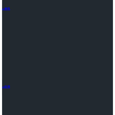
ai资讯
ai应用