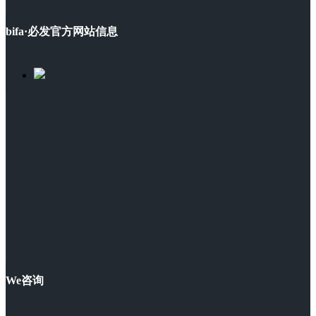
bifa·必发官方网站信息
We咨询