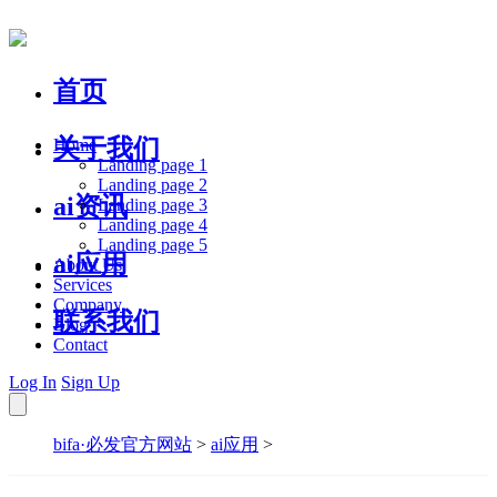
首页
关于我们
Home
Landing page 1
Landing page 2
ai资讯
Landing page 3
Landing page 4
Landing page 5
ai应用
About Us
Services
Company
联系我们
Blog
Contact
Log In
Sign Up
bifa·必发官方网站
>
ai应用
>